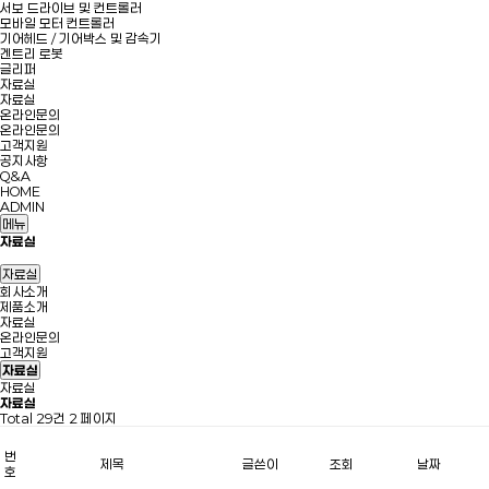
서보 드라이브 및 컨트롤러
모바일 모터 컨트롤러
기어헤드 / 기어박스 및 감속기
겐트리 로봇
글리퍼
자료실
자료실
온라인문의
온라인문의
고객지원
공지사항
Q&A
HOME
ADMIN
메뉴
자료실
자료실
회사소개
제품소개
자료실
온라인문의
고객지원
자료실
자료실
자료실
Total 29건
2 페이지
번
제목
글쓴이
조회
날짜
호