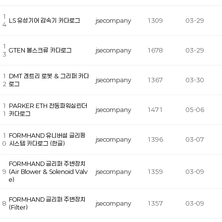
1
LS 유성기어 감속기 카다로그
jsecompany
1309
03-29
4
1
GTEN 볼스크류 카다로그
jsecompany
1678
03-29
3
1
DMT 겐트리 로봇 & 그리퍼 카다
jsecompany
1367
03-30
2
로그
1
PARKER ETH 전동파워실린더
jsecompany
1471
05-06
1
카다로그
1
FORMHAND 유니버설 글리핑
jsecompany
1396
03-07
0
시스템 카다로그 (한글)
FORMHAND 글리퍼 주변장치
9
(Air Blower & Solenoid Valv
jsecompany
1359
03-09
e)
FORMHAND 글리퍼 주변장치
8
jsecompany
1357
03-09
(Filter)