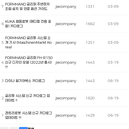
FORMHAND 글리퍼 주변장치
7
jsecompany
1331
03-09
조립 설치 및 연결 옵션 가이드
KUKA 협동로봇 (메디컬 전용 포
6
jsecompany
1662
03-09
함) 카다로그
FORMHAND 글리핑 시스템 소
5
개 기사 (MaschinenMarkt Ko
jsecompany
1251
03-09
rea)
FORMHAND 글리퍼 FH-R150
4
신규 디자인 모델 (2022년 출시)
jsecompany
1443
03-19
!!!
3
다이나 웜기어박스 카다로그
jsecompany
1443
06-19
글리핑 시스템 신규 카다로그 업
2
jsecompany
1620
06-19
데이트 !!
겐트리로봇 시스템 신규 카다로그
1
jsecompany
1429
06-19
업데이트 !!!