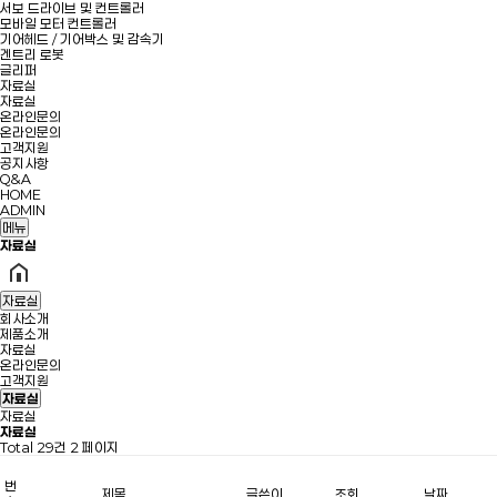
서보 드라이브 및 컨트롤러
모바일 모터 컨트롤러
기어헤드 / 기어박스 및 감속기
겐트리 로봇
글리퍼
자료실
자료실
온라인문의
온라인문의
고객지원
공지사항
Q&A
HOME
ADMIN
메뉴
자료실
자료실
회사소개
제품소개
자료실
온라인문의
고객지원
자료실
자료실
자료실
Total 29건
2 페이지
번
제목
글쓴이
조회
날짜