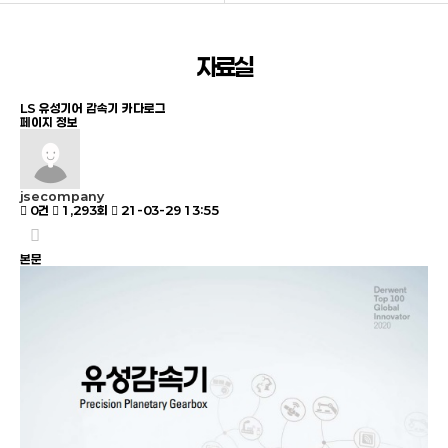
회사소개
자료실
자료실
제품소개
LS 유성기어 감속기 카다로그
자료실
페이지 정보
온라인문의
jsecompany
고객지원
0건
1,293회
21-03-29 13:55
본문