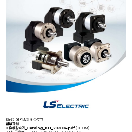
유성기어 감속기 카다로그
첨부파일
유성감속기_Catalog_KO_202004.pdf
(10.8M)