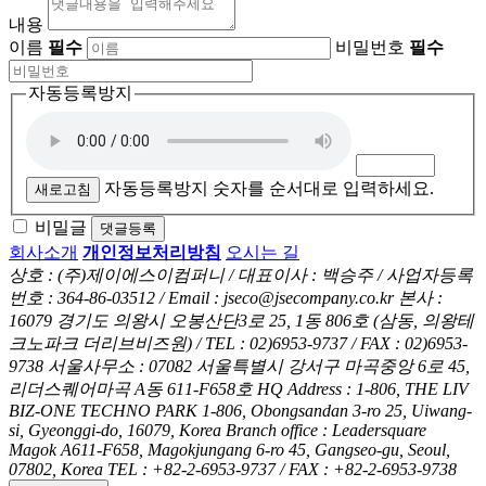
내용
이름
필수
비밀번호
필수
자동등록방지
자동등록방지 숫자를 순서대로 입력하세요.
새로고침
비밀글
댓글등록
회사소개
개인정보처리방침
오시는 길
상호 : (주)제이에스이컴퍼니 / 대표이사 : 백승주 / 사업자등록
번호 : 364-86-03512 / Email : jseco@jsecompany.co.kr
본사 :
16079 경기도 의왕시 오봉산단3로 25, 1동 806호 (삼동, 의왕테
크노파크 더리브비즈원) / TEL : 02)6953-9737 / FAX : 02)6953-
9738
서울사무소 : 07082 서울특별시 강서구 마곡중앙 6로 45,
리더스퀘어마곡 A동 611-F658호
HQ Address : 1-806, THE LIV
BIZ-ONE TECHNO PARK 1-806, Obongsandan 3-ro 25, Uiwang-
si, Gyeonggi-do, 16079, Korea
Branch office : Leadersquare
Magok A611-F658, Magokjungang 6-ro 45, Gangseo-gu, Seoul,
07802, Korea
TEL : +82-2-6953-9737 / FAX : +82-2-6953-9738