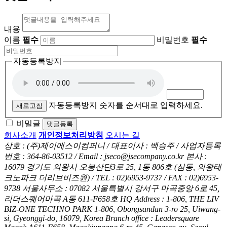
내용
이름
필수
비밀번호
필수
자동등록방지
자동등록방지 숫자를 순서대로 입력하세요.
새로고침
비밀글
댓글등록
회사소개
개인정보처리방침
오시는 길
상호 : (주)제이에스이컴퍼니 / 대표이사 : 백승주 / 사업자등록
번호 : 364-86-03512 / Email : jseco@jsecompany.co.kr
본사 :
16079 경기도 의왕시 오봉산단3로 25, 1동 806호 (삼동, 의왕테
크노파크 더리브비즈원) / TEL : 02)6953-9737 / FAX : 02)6953-
9738
서울사무소 : 07082 서울특별시 강서구 마곡중앙 6로 45,
리더스퀘어마곡 A동 611-F658호
HQ Address : 1-806, THE LIV
BIZ-ONE TECHNO PARK 1-806, Obongsandan 3-ro 25, Uiwang-
si, Gyeonggi-do, 16079, Korea
Branch office : Leadersquare