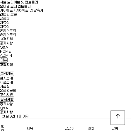
서보 드라이브 및 컨트롤러
모바일 모터 컨트롤러
기어헤드 / 기어박스 및 감속기
겐트리 로봇
글리퍼
자료실
자료실
온라인문의
온라인문의
고객지원
공지사항
Q&A
HOME
ADMIN
메뉴
고객지원
고객지원
회사소개
제품소개
자료실
온라인문의
고객지원
공지사항
공지사항
Q&A
공지사항
arrow_upward
Total 9건
1 페이지
번
제목
글쓴이
조회
날짜
호